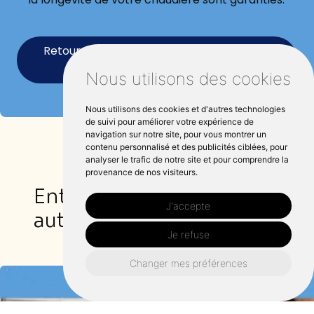
Retourner vers cosselaurent-plomberie-
electricien.fr
Nous utilisons des cookies
Nous utilisons des cookies et d'autres technologies
de suivi pour améliorer votre expérience de
navigation sur notre site, pour vous montrer un
contenu personnalisé et des publicités ciblées, pour
analyser le trafic de notre site et pour comprendre la
provenance de nos visiteurs.
Entretien chaudière
J'accepte
autour de Jullouville :
Je refuse
Changer mes préférences