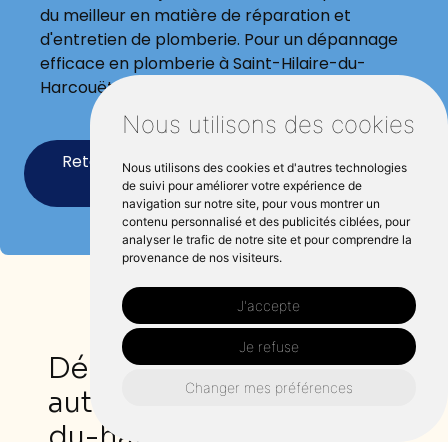
du meilleur en matière de réparation et
d'entretien de plomberie. Pour un dépannage
efficace en plomberie à Saint-Hilaire-du-
Harcouët, faites confiance à Laurent Cosse.
Nous utilisons des cookies
Retourner vers cosselaurent-plomberie-
Nous utilisons des cookies et d'autres technologies
electricien.fr
de suivi pour améliorer votre expérience de
navigation sur notre site, pour vous montrer un
contenu personnalisé et des publicités ciblées, pour
analyser le trafic de notre site et pour comprendre la
provenance de nos visiteurs.
J'accepte
Je refuse
Dépannage plomberie
Changer mes préférences
autour de Saint-hilaire-
du-harcouët :