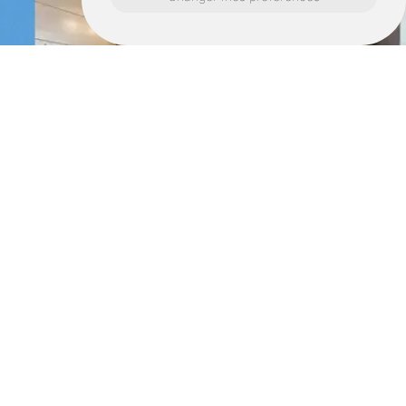
Retrouvez nous également ici :
Dépannage électrique avranches
Dépannage électrique saint-hilaire-du-
harcouët
Dépannage électrique mortain-bocage
Dépannage électrique sartilly-baie-
bocage
Dépannage électrique jullouville