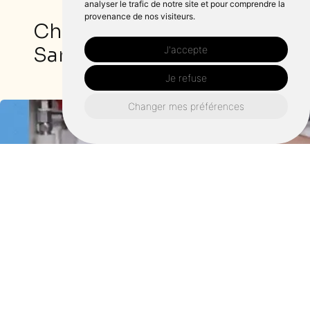
analyser le trafic de notre site et pour comprendre la
provenance de nos visiteurs.
Chauffagiste autour de
Sartilly-baie-bocage :
J'accepte
Je refuse
Changer mes préférences