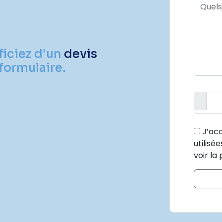
ficiez d'un
devis
formulaire.
J’acc
utilisé
voir la