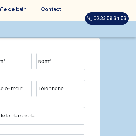
lle de bain
Contact
02.33.58.34.53
m*
Nom*
e e-mail*
Téléphone
 de la demande